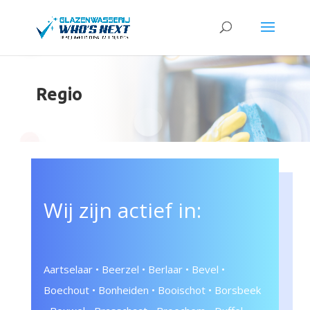
Regio
Wij zijn actief in:
Aartselaar • Beerzel • Berlaar • Bevel •
Boechout • Bonheiden • Booischot • Borsbeek