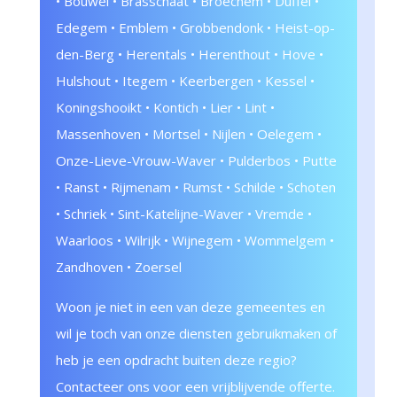
• Bouwel • Brasschaat • Broechem • Duffel •
Edegem • Emblem • Grobbendonk • Heist-op-
den-Berg • Herentals • Herenthout • Hove •
Hulshout • Itegem • Keerbergen • Kessel •
Koningshooikt • Kontich • Lier • Lint •
Massenhoven • Mortsel • Nijlen • Oelegem •
Onze-Lieve-Vrouw-Waver • Pulderbos • Putte
• Ranst • Rijmenam • Rumst • Schilde • Schoten
• Schriek • Sint-Katelijne-Waver • Vremde •
Waarloos • Wilrijk • Wijnegem • Wommelgem •
Zandhoven • Zoersel
Woon je niet in een van deze gemeentes en
wil je toch van onze diensten gebruikmaken of
heb je een opdracht buiten deze regio?
Contacteer ons voor een vrijblijvende offerte.